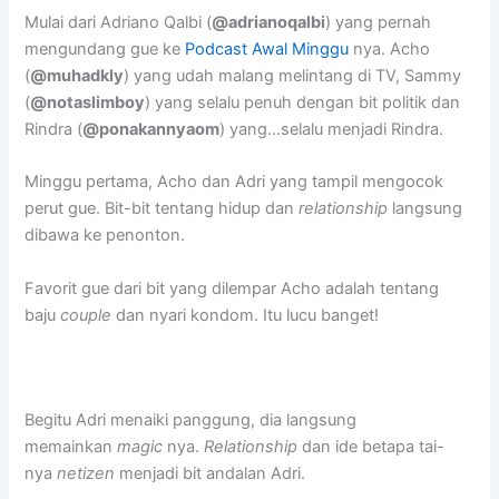
Mulai dari Adriano Qalbi (
@adrianoqalbi
) yang pernah
mengundang gue ke
Podcast Awal Minggu
nya. Acho
(
@muhadkly
) yang udah malang melintang di TV, Sammy
(
@notaslimboy
) yang selalu penuh dengan bit politik dan
Rindra (
@ponakannyaom
) yang…selalu menjadi Rindra.
Minggu pertama, Acho dan Adri yang tampil mengocok
perut gue. Bit-bit tentang hidup dan
relationship
langsung
dibawa ke penonton.
Favorit gue dari bit yang dilempar Acho adalah tentang
baju
couple
dan nyari kondom. Itu lucu banget!
Begitu Adri menaiki panggung, dia langsung
memainkan
magic
nya.
Relationship
dan ide betapa tai-
nya
netizen
menjadi bit andalan Adri.