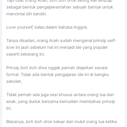
Tapi buat orang Aceh,
boh boh droe
sering kali terucap
sebagai bentuk pengejawantahan sebuah bentuk untuk
mencintai diri sendiri.
Love yourself,
kalau dalam bahasa Inggris.
Tanpa disadari, orang Aceh sudah mengenal prinsip
self-
love
ini jauh sebelum hal ini menjadi ide yang populer
seperti sekarang ini.
Prinsip
boh boh droe
nggak pernah diajarkan secara
formal. Tidak ada bentuk pengajaran ide ini di bangku
sekolah.
Tidak pernah ada juga sesi khusus antara orang tua dan
anak, yang duduk bersama kemudian membahas prinsip
ini.
Biasanya,
boh boh droe
keluar dari mulut orang tua ketika