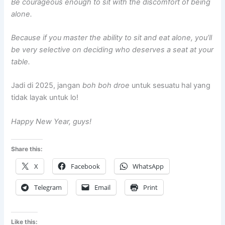
Be courageous enough to sit with the discomfort of being
alone.
Because if you master the ability to sit and eat alone, you’ll
be very selective on deciding who deserves a seat at your
table.
Jadi di 2025, jangan
boh boh droe
untuk sesuatu hal yang
tidak layak untuk lo!
Happy New Year, guys!
Share this:
X
Facebook
WhatsApp
Telegram
Email
Print
Like this: