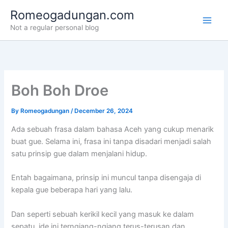
Skip
Romeogadungan.com
to
Not a regular personal blog
content
Boh Boh Droe
By
Romeogadungan
/
December 26, 2024
Ada sebuah frasa dalam bahasa Aceh yang cukup menarik
buat gue. Selama ini, frasa ini tanpa disadari menjadi salah
satu prinsip gue dalam menjalani hidup.
Entah bagaimana, prinsip ini muncul tanpa disengaja di
kepala gue beberapa hari yang lalu.
Dan seperti sebuah kerikil kecil yang masuk ke dalam
sepatu, ide ini terngiang-ngiang terus-terusan dan