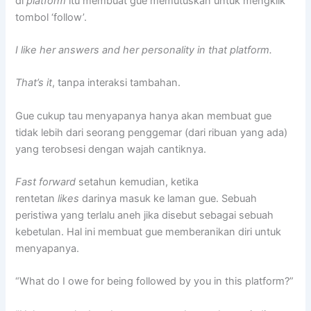
di
platform
itu membuat gue memutuskan untuk mengklik
tombol ‘follow’.
I like her answers and her personality in that platform.
That’s it
, tanpa interaksi tambahan.
Gue cukup tau menyapanya hanya akan membuat gue
tidak lebih dari seorang penggemar (dari ribuan yang ada)
yang terobsesi dengan wajah cantiknya.
Fast forward
setahun kemudian, ketika
rentetan
likes
darinya masuk ke laman gue. Sebuah
peristiwa yang terlalu aneh jika disebut sebagai sebuah
kebetulan. Hal ini membuat gue memberanikan diri untuk
menyapanya.
“What do I owe for being followed by you in this platform?”