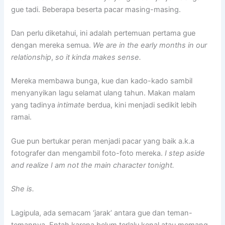
gue tadi. Beberapa beserta pacar masing-masing.
Dan perlu diketahui, ini adalah pertemuan pertama gue
dengan mereka semua.
We are in the early months in our
relationship
,
so it kinda makes sense.
Mereka membawa bunga, kue dan kado-kado sambil
menyanyikan lagu selamat ulang tahun. Makan malam
yang tadinya
intimate
berdua, kini menjadi sedikit lebih
ramai.
Gue pun bertukar peran menjadi pacar yang baik a.k.a
fotografer dan mengambil foto-foto mereka.
I step aside
and realize I am not the main character tonight.
She is.
Lagipula, ada semacam ‘jarak’ antara gue dan teman-
temannya. Entah karena belum terlalu kenal atau memang