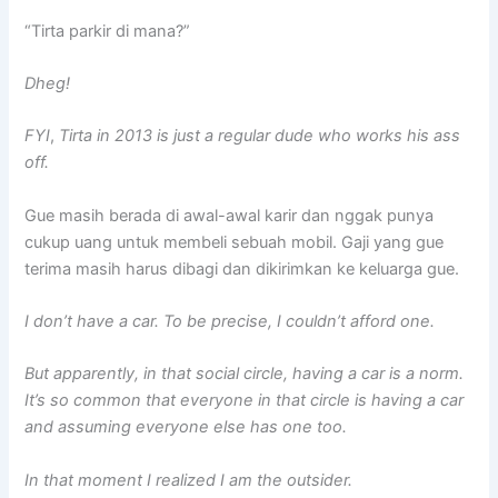
“Tirta parkir di mana?”
Dheg!
FYI
,
Tirta in 2013 is just a regular dude who works his ass
off.
Gue masih berada di awal-awal karir dan nggak punya
cukup uang untuk membeli sebuah mobil. Gaji yang gue
terima masih harus dibagi dan dikirimkan ke keluarga gue.
I don’t have a car. To be precise, I couldn’t afford one.
But apparently, in that social circle, having a car is a norm.
It’s so common that everyone in that circle is having a car
and assuming everyone else has one too.
In that moment I realized I am the outsider.