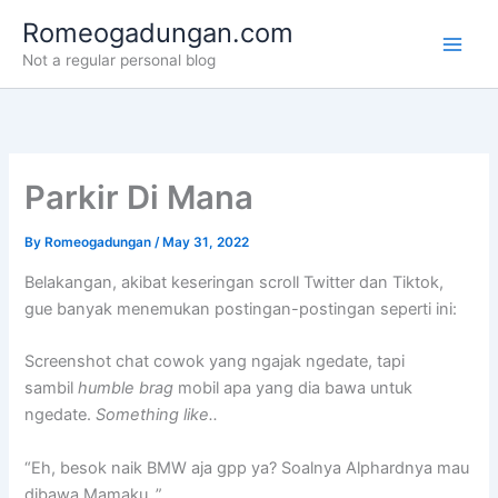
Skip
Romeogadungan.com
to
Not a regular personal blog
content
Parkir Di Mana
By
Romeogadungan
/
May 31, 2022
Belakangan, akibat keseringan scroll Twitter dan Tiktok,
gue banyak menemukan postingan-postingan seperti ini:
Screenshot chat cowok yang ngajak ngedate, tapi
sambil
humble brag
mobil apa yang dia bawa untuk
ngedate.
Something like..
“Eh, besok naik BMW aja gpp ya? Soalnya Alphardnya mau
dibawa Mamaku..”