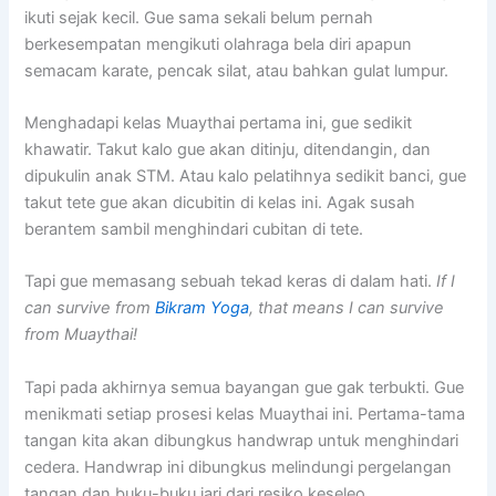
ikuti sejak kecil. Gue sama sekali belum pernah
berkesempatan mengikuti olahraga bela diri apapun
semacam karate, pencak silat, atau bahkan gulat lumpur.
Menghadapi kelas Muaythai pertama ini, gue sedikit
khawatir. Takut kalo gue akan ditinju, ditendangin, dan
dipukulin anak STM. Atau kalo pelatihnya sedikit banci, gue
takut tete gue akan dicubitin di kelas ini. Agak susah
berantem sambil menghindari cubitan di tete.
Tapi gue memasang sebuah tekad keras di dalam hati.
If I
can survive from
Bikram Yoga
, that means I can survive
from Muaythai!
Tapi pada akhirnya semua bayangan gue gak terbukti. Gue
menikmati setiap prosesi kelas Muaythai ini. Pertama-tama
tangan kita akan dibungkus handwrap untuk menghindari
cedera. Handwrap ini dibungkus melindungi pergelangan
tangan dan buku-buku jari dari resiko keseleo.