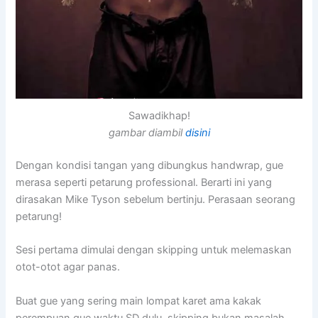
Sawadikhap!
gambar diambil
disini
Dengan kondisi tangan yang dibungkus handwrap, gue
merasa seperti petarung professional. Berarti ini yang
dirasakan Mike Tyson sebelum bertinju. Perasaan seorang
petarung!
Sesi pertama dimulai dengan skipping untuk melemaskan
otot-otot agar panas.
Buat gue yang sering main lompat karet ama kakak
perempuan gue waktu SD dulu, skipping bukan masalah.