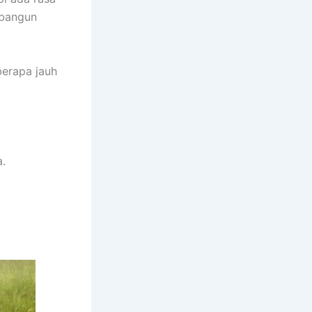
ibangun
erapa jauh
.