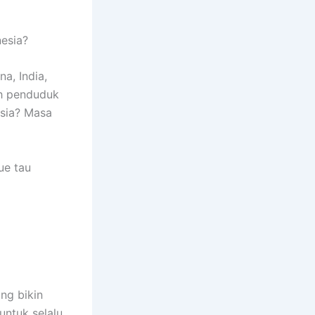
esia?
a, India,
ah penduduk
sia? Masa
ue tau
ang bikin
untuk selalu