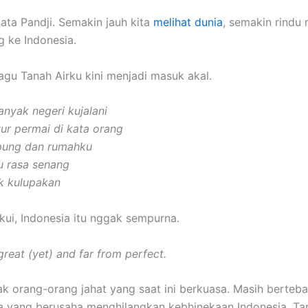
ata Pandji. Semakin jauh kita
melihat dunia
, semakin rindu 
g ke Indonesia.
agu Tanah Airku kini menjadi masuk akal.
nyak negeri kujalani
r permai di kata orang
pung dan rumahku
u rasa senang
k kulupakan
kui, Indonesia itu nggak sempurna.
reat (yet) and far from perfect.
k orang-orang jahat yang saat ini berkuasa. Masih berteba
 yang berusaha menghilangkan kebhinekaan Indonesia. Tap