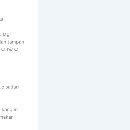
sa.
k lagi
dan tampan
asa biasa
ue sadari
e kangen
 makan