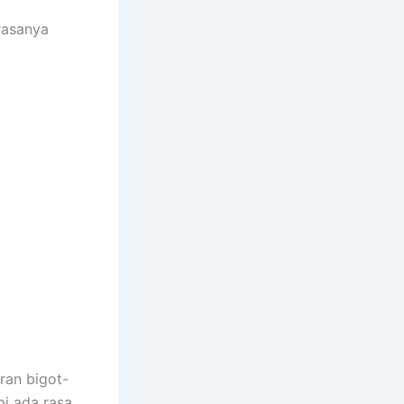
rasanya
ran bigot-
i ada rasa