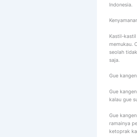
Indonesia.
Kenyamanan 
Kastil-kast
memukau. C
seolah tidak
saja.
Gue kangen 
Gue kangen 
kalau gue s
Gue kangen
ramainya p
ketoprak kak