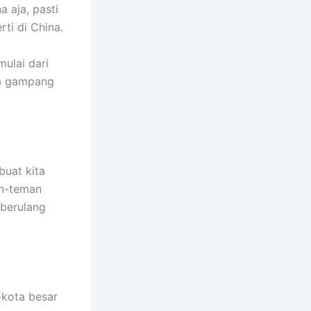
 aja, pasti
ti di China.
ulai dari
ya gampang
buat kita
an-teman
 berulang
-kota besar