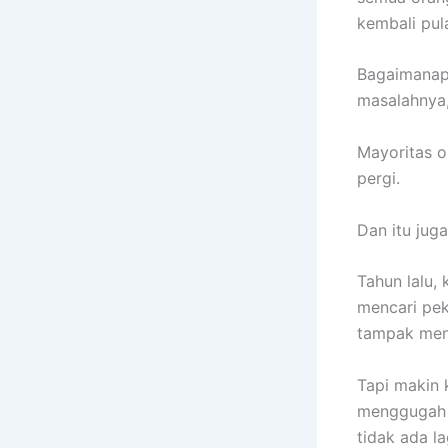
kembali pul
Bagaimanap
masalahnya,
Mayoritas o
pergi.
Dan itu jug
Tahun lalu,
mencari pek
tampak meng
Tapi makin 
menggugah m
tidak ada la