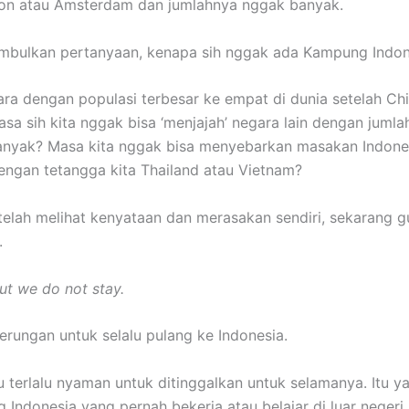
on atau Amsterdam dan jumlahnya nggak banyak.
imbulkan pertanyaan, kenapa sih nggak ada Kampung Indon
ara dengan populasi terbesar ke empat di dunia setelah Chin
sa sih kita nggak bisa ‘menjajah’ negara lain dengan juml
banyak? Masa kita nggak bisa menyebarkan masakan Indone
dengan tetangga kita Thailand atau Vietnam?
telah melihat kenyataan dan merasakan sendiri, sekarang g
.
but we do not stay.
rungan untuk selalu pulang ke Indonesia.
tu terlalu nyaman untuk ditinggalkan untuk selamanya. Itu y
 Indonesia yang pernah bekerja atau belajar di luar negeri 