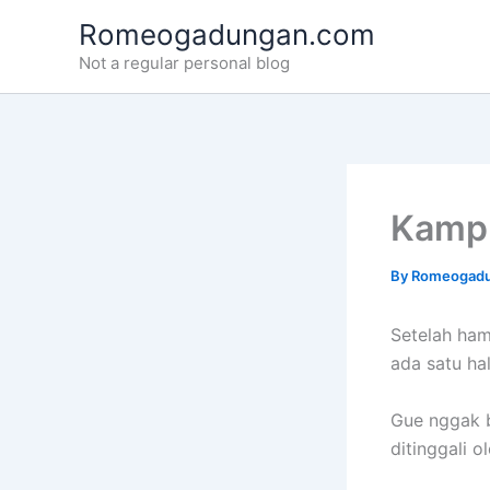
Skip
Romeogadungan.com
to
Not a regular personal blog
content
Kampu
By
Romeogad
Setelah ham
ada satu ha
Gue nggak 
ditinggali o