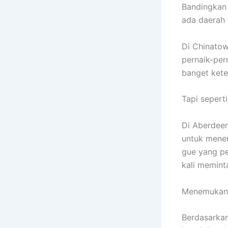
Bandingkan 
ada daerah 
Di Chinatow
pernaik-per
banget kete
Tapi sepert
Di Aberdeen
untuk menem
gue yang pe
kali memin
Menemukan 
Berdasarkan