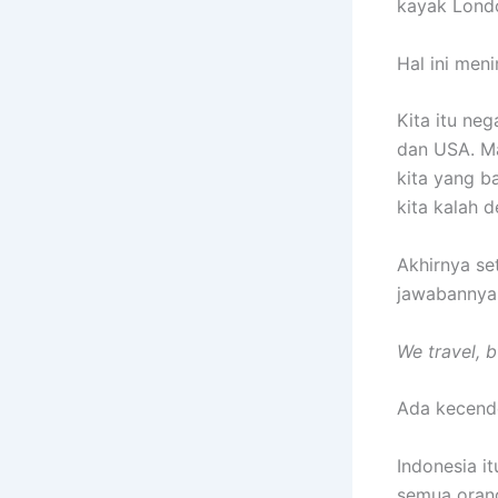
kayak Lond
Hal ini men
Kita itu neg
dan USA. Ma
kita yang 
kita kalah 
Akhirnya se
jawabannya
We travel, 
Ada kecende
Indonesia i
semua orang