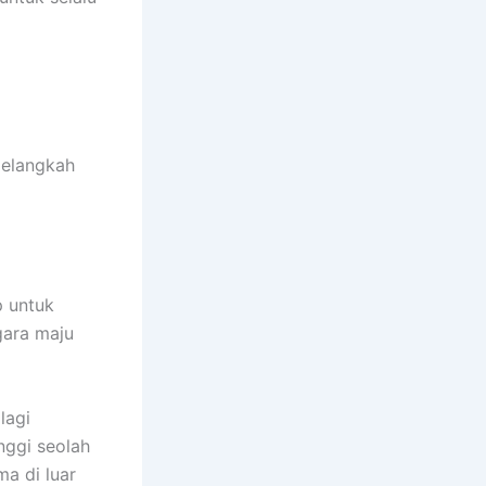
melangkah
p untuk
gara maju
lagi
nggi seolah
ma di luar