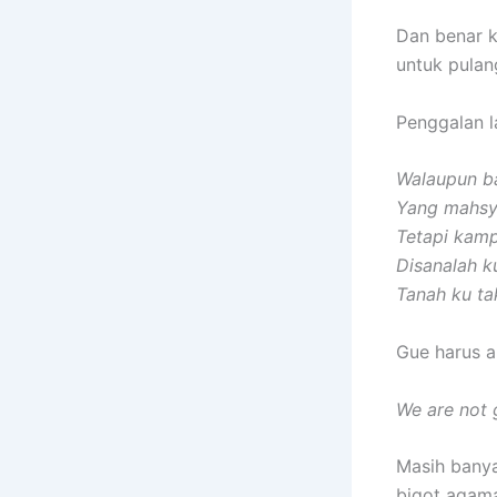
Dan benar k
untuk pulan
Penggalan l
Walaupun ba
Yang mahsyu
Tetapi kam
Disanalah k
Tanah ku ta
Gue harus a
We are not g
Masih banya
bigot agama