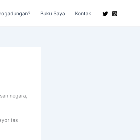
eogadungan?
Buku Saya
Kontak
san negara,
yoritas