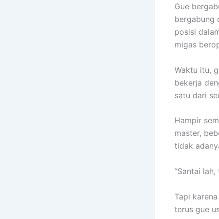
Gue bergabu
bergabung d
posisi dal
migas berop
Waktu itu, 
bekerja den
satu dari se
Hampir sem
master, beb
tidak adany
“Santai lah,
Tapi karena 
terus gue u