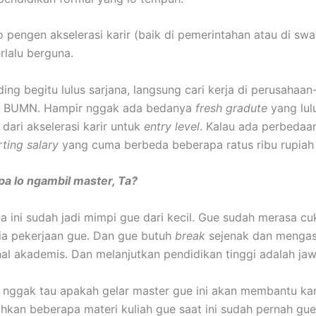
o pengen akselerasi karir (baik di pemerintahan atau di swa
rlalu berguna.
ding begitu lulus sarjana, langsung cari kerja di perusahaa
u BUMN. Hampir nggak ada bedanya
fresh gradute
yang lul
dari akselerasi karir untuk
entry level
. Kalau ada perbedaan
rting salary
yang cuma berbeda beberapa ratus ribu rupiah 
a lo ngambil master, Ta?
na ini sudah jadi mimpi gue dari kecil. Gue sudah merasa cu
a pekerjaan gue. Dan gue butuh
break
sejenak dan mengas
al akademis. Dan melanjutkan pendidikan tinggi adalah ja
nggak tau apakah gelar master gue ini akan membantu kar
ahkan beberapa materi kuliah gue saat ini sudah pernah gu