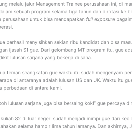
ng melalu jalur Management Trainee perusahaan ini, di m
alam sebuah program selama tiga tahun dan dirotasi ke b
am perusahaan untuk bisa mendapatkan
full exposure
bagaim
erasi.
gue berhasil menyisihkan sekian ribu kandidat dan bisa mas
gan ijasah S1 gue. Dari gelombang MT program itu, gue ada
dikit lulusan sarjana yang bekerja di sana.
ua teman seangkatan gue waktu itu sudah mengenyam pen
erapa di antaranya adalah lulusan US dan UK. Waktu itu gu
a perbedaan di antara kami.
 toh lulusan sarjana juga bisa bersaing kok!” gue percaya dir
kuliah S2 di luar negeri sudah menjadi mimpi gue dari kecil,
sahakan selama hampir lima tahun lamanya. Dan akhirnya, 