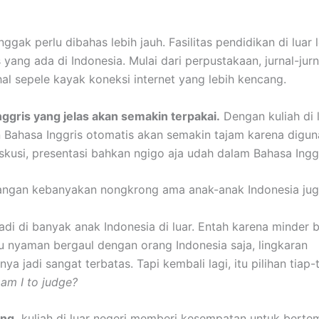
ggak perlu dibahas lebih jauh. Fasilitas pendidikan di luar 
as yang ada di Indonesia. Mulai dari perpustakaan, jurnal-jurn
hal sepele kayak koneksi internet yang lebih kencang.
nggris yang jelas akan semakin terpakai.
Dengan kuliah di l
ahasa Inggris otomatis akan semakin tajam karena digun
skusi, presentasi bahkan ngigo aja udah dalam Bahasa Inggr
angan kebanyakan nongkrong ama anak-anak Indonesia jug
jadi di banyak anak Indonesia di luar. Entah karena minder 
lu nyaman bergaul dengan orang Indonesia saja, lingkaran
a jadi sangat terbatas. Tapi kembali lagi, itu pilihan tiap-
am I to judge?
ing,
kuliah di luar negeri memberi kesempatan untuk bert