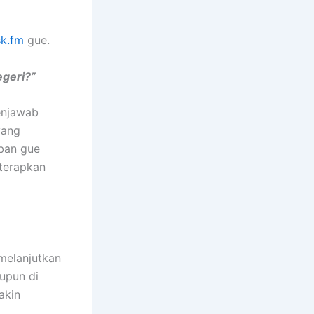
sk.fm
gue.
egeri?”
menjawab
yang
aban gue
iterapkan
 melanjutkan
aupun di
akin