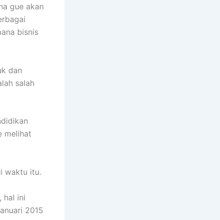
ana gue akan
erbagai
ana bisnis
uk dan
lah salah
didikan
e melihat
i waktu itu.
 hal ini
Januari 2015