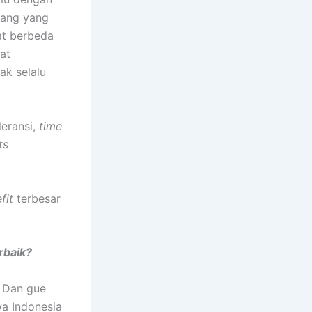
rang yang
at berbeda
at
ak selalu
leransi,
time
ts
fit
terbesar
rbaik?
. Dan gue
a Indonesia