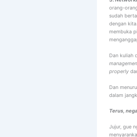
orang-orang
sudah berta
dengan kita
membuka pik
menganggap 
Dan kuliah 
management, 
properly
dan
Dan menurut
dalam jangka
Terus, nega
Jujur, gue 
menyarankan