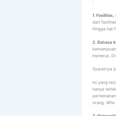
:
1. Fasilitas,
n
dari fasilit
hingga hal-
2. Bahasa I
kemampuan B
menerus. Di
Syaratnya j
Ini yang ter
hanya terla
pertemananny
orang.
Who 
3. Network