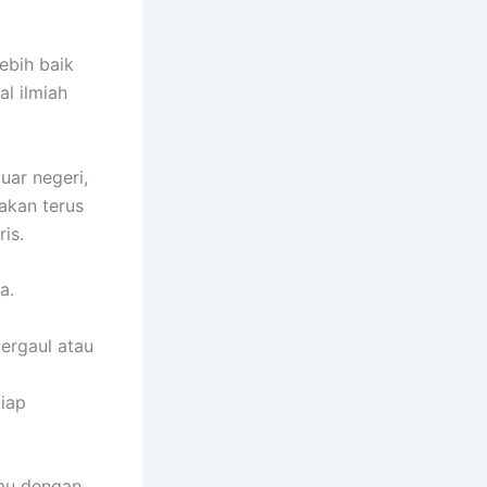
lebih baik
al ilmiah
uar negeri,
akan terus
is.
a.
bergaul atau
tiap
emu dengan