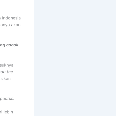
 Indonesia
uanya akan
ang cocok
asuknya
you the
sikan
pectus.
i lebih