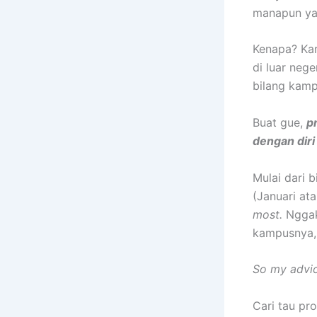
manapun yan
Kenapa? Kar
di luar neg
bilang kam
Buat gue,
p
dengan diri 
Mulai dari 
(Januari at
most.
Nggak
kampusnya, 
So my advi
Cari tau pr