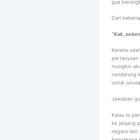
gue berang
Dan bebera
“Kak, seben
Karena udah
pertanyaan 
mungkin aka
cenderung k
untuk jurusa
Jawaban gu
Kalau lo pe
ke jenjang 
negara lain
banyaknya p