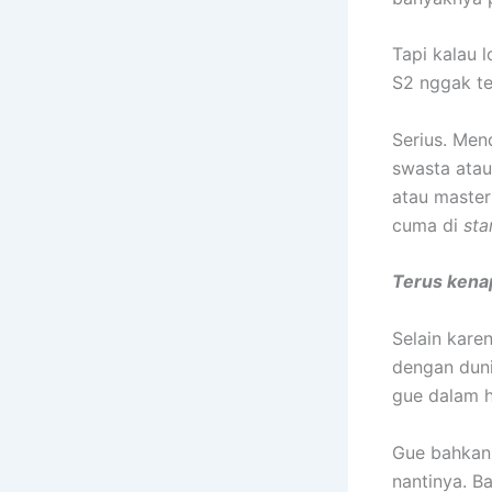
Tapi kalau l
S2 nggak te
Serius. Men
swasta ata
atau master 
cuma di
sta
Terus kenap
Selain kare
dengan duni
gue dalam h
Gue bahkan 
nantinya. B