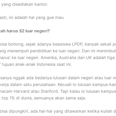
g yang disediakan kantor.
sti, ini adalah hal yang gue mau.
ah harus S2 luar negeri?
isa bohong, sejak adanya beasiswa LPDP, banyak sekali pe
ang menempuh pendidikan ke luar negeri. Dan ini menimbu
arus’ ke luar negeri. Amerika, Australia dan UK adalah tiga
 tujuan anak-anak Indonesia saat ini.
 rasanya nggak ada bedanya lulusan dalam negeri atau luar n
kerja dalam satu perusahaan. Kecuali lo lulusan kampus-k
acam Harvard atau Stanford. Tapi kalau lo lulusan kampu
 top 1% di dunia, semuanya akan sama saja.
isa dipungkiri, ada hal-hal yang ditawarkan ketika kuliah di