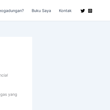
eogadungan?
Buku Saya
Kontak
ncial
igas yang