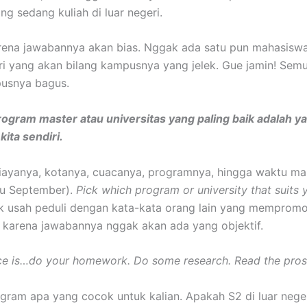
g sedang kuliah di luar negeri.
ena jawabannya akan bias. Nggak ada satu pun mahasiswa
eri yang akan bilang kampusnya yang jelek. Gue jamin! Sem
pusnya bagus.
rogram master atau universitas yang paling baik adalah y
kita sendiri.
biayanya, kotanya, cuacanya, programnya, hingga waktu m
au September).
Pick which program or university that suits 
 usah peduli dengan kata-kata orang lain yang mempromo
karena jawabannya nggak akan ada yang objektif.
ce is…do your homework.
Do some research. Read the pros
ogram apa yang cocok untuk kalian. Apakah S2 di luar neger