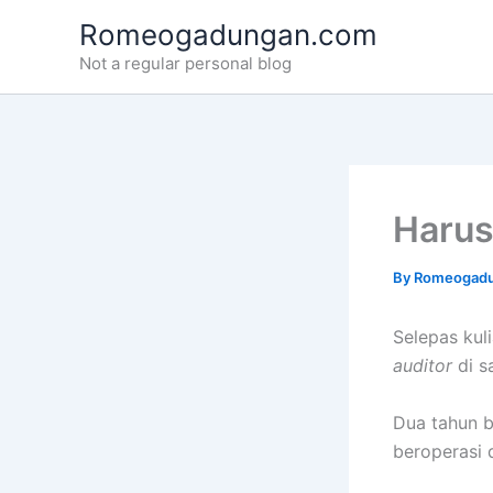
Skip
Romeogadungan.com
to
Not a regular personal blog
content
Harus
By
Romeogad
Selepas kul
auditor
di s
Dua tahun b
beroperasi d