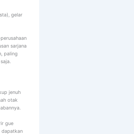
sta), gelar
n-perusahaan
usan sarjana
, paling
saja.
kup jenuh
ah otak
wabannya.
ir gue
e dapatkan