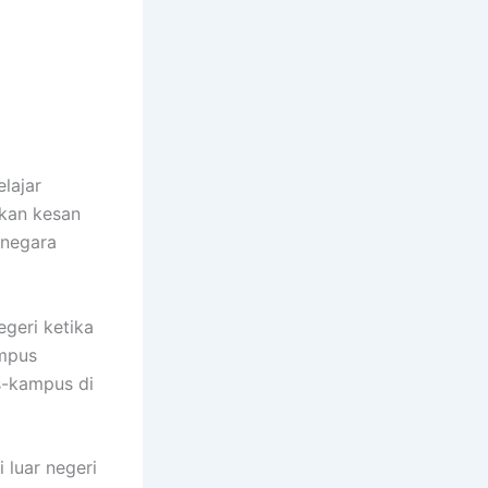
lajar
lkan kesan
 negara
egeri ketika
ampus
s-kampus di
 luar negeri