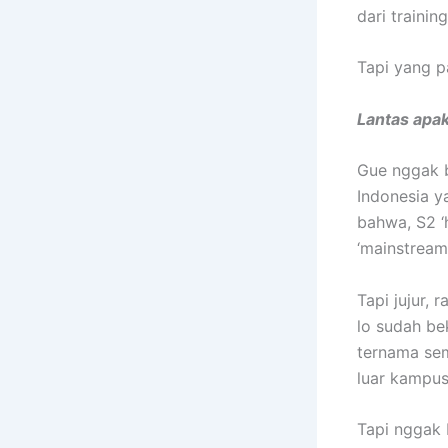
dari trainin
Tapi yang pa
Lantas apak
Gue nggak b
Indonesia y
bahwa, S2 ‘h
‘mainstream’
Tapi jujur,
lo sudah be
ternama sem
luar kampus
Tapi nggak b