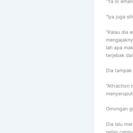
“Ya lo eman
“Iya juga s
“Kalau dia 
mengajaknya
lah apa mak
terjebak da
Dia tampak 
“Attraction 
menyeruput 
Omongan gu
Dia lalu me
gelas
cappu