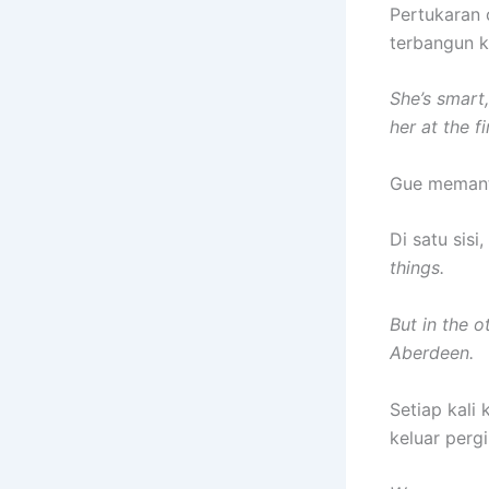
Pertukaran c
terbangun 
She’s smart
her at the fi
Gue memant
Di satu sisi,
things.
But in the o
Aberdeen.
Setiap kali
keluar pergi