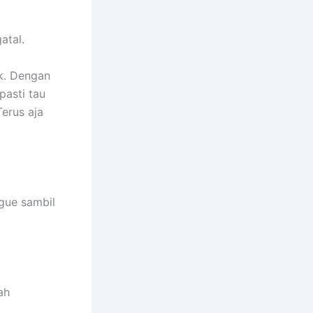
atal.
k. Dengan
pasti tau
Terus aja
 gue sambil
ah