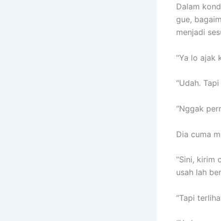
Dalam kondi
gue, bagaim
menjadi ses
“Ya lo ajak 
“Udah. Tapi
“Nggak pern
Dia cuma m
“Sini, kiri
usah lah be
“Tapi terlih