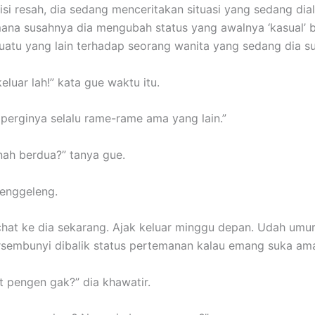
si resah, dia sedang menceritakan situasi yang sedang dia
ana susahnya dia mengubah status yang awalnya ‘kasual’ 
uatu yang lain terhadap seorang wanita yang sedang dia s
keluar lah!” kata gue waktu itu.
 perginya selalu rame-rame ama yang lain.”
ah berdua?” tanya gue.
enggeleng.
m chat ke dia sekarang. Ajak keluar minggu depan. Udah umur
rsembunyi dibalik status pertemanan kalau emang suka am
at pengen gak?” dia khawatir.