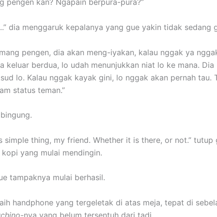
g pengen kan? Ngapain berpura-pura?”
ih..” dia menggaruk kepalanya yang gue yakin tidak sedang g
emang pengen, dia akan meng-iyakan, kalau nggak ya ngga
 keluar berdua, lo udah menunjukkan niat lo ke mana. Dia 
sud lo. Kalau nggak kayak gini, lo nggak akan pernah tau. 
lam status teman.”
bingung.
is simple thing, my friend. Whether it is there, or not.” tutup
kopi yang mulai mendingin.
e tampaknya mulai berhasil.
raih handphone yang tergeletak di atas meja, tepat di sebel
chino
-nya yang belum tersentuh dari tadi.