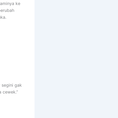
laminya ke
berubah
uka.
 segini gak
a cewek.”