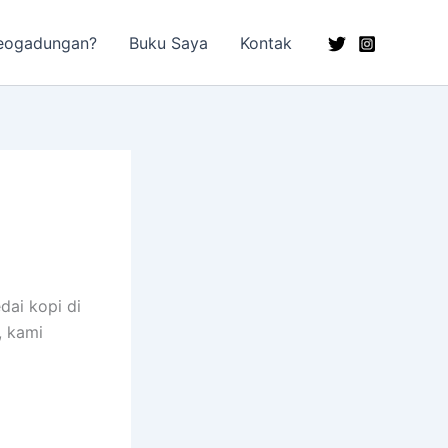
eogadungan?
Buku Saya
Kontak
dai kopi di
, kami