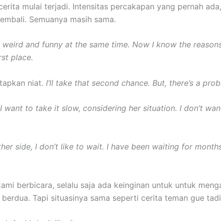
erita mulai terjadi. Intensitas percakapan yang pernah ada,
kembali. Semuanya masih sama.
, weird and funny at the same time.
Now I know the reasons
rst place.
apkan niat.
I’ll take that second chance. But, there’s a pro
I want to take it slow, considering her situation. I don’t wan
ther side, I don’t like to wait. I have been waiting for month
 kami berbicara, selalu saja ada keinginan untuk untuk men
 berdua. Tapi situasinya sama seperti cerita teman gue tadi