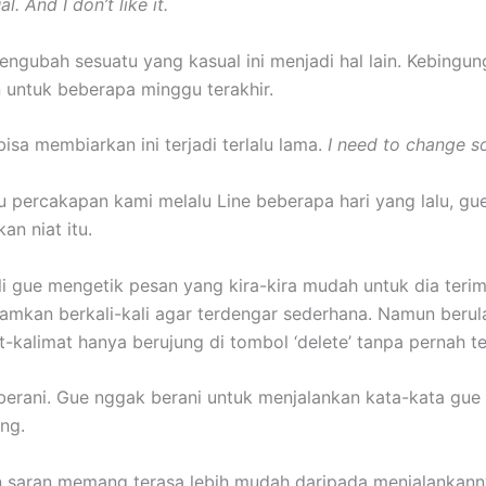
l. And I don’t like it.
engubah sesuatu yang kasual ini menjadi hal lain. Kebingung
 untuk beberapa minggu terakhir.
isa membiarkan ini terjadi terlalu lama.
I need to change s
tu percakapan kami melalu Line beberapa hari yang lalu, gu
n niat itu.
li gue mengetik pesan yang kira-kira mudah untuk dia terim
amkan berkali-kali agar terdengar sederhana. Namun berula
t-kalimat hanya berujung di tombol ‘delete’ tanpa pernah te
erani. Gue nggak berani untuk menjalankan kata-kata gue s
ng.
 saran memang terasa lebih mudah daripada menjalankann