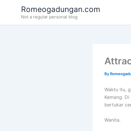
Skip
Romeogadungan.com
to
Not a regular personal blog
content
Attra
By
Romeogad
Waktu itu, 
Kemang. Di a
bertukar cer
Wanita.