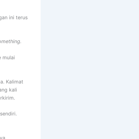
an ini terus
omething.
e mulai
a. Kalimat
ng kali
rkirim.
endiri.
ya.