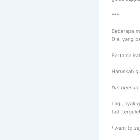
***
Beberapa mi
Dia, yang p
Pertama kali
Haruskah g
I’ve been in
Lagi, nyali
tadi tergele
I want to say