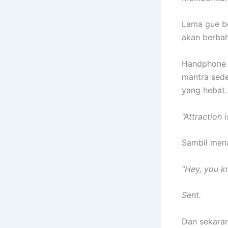
Lama gue be
akan berbah
Handphone y
mantra sed
yang hebat.
“Attraction i
Sambil mena
“Hey, you k
Sent.
Dan sekarang