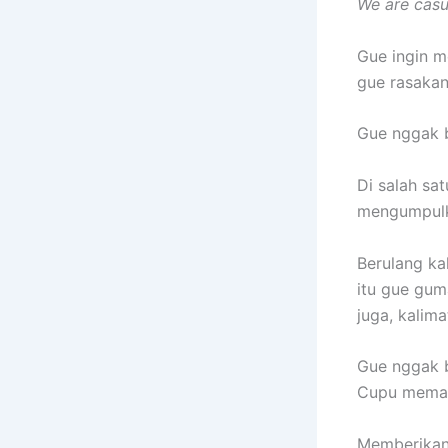
We are casua
Gue ingin m
gue rasakan
Gue nggak b
Di salah sa
mengumpulka
Berulang ka
itu gue gum
juga, kalima
Gue nggak b
Cupu mema
Memberikan