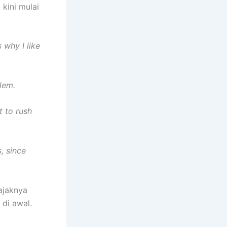
 kini mulai
 why I like
blem.
t to rush
s, since
gajaknya
 di awal.